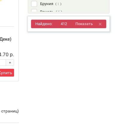
Бруния
1
Ваниль
6
Вереск
4
Найдено:
412
Показать
Высокогорный
2
Голубика
6
Деке)
Голубой
6
Гортензия
4
4.70 р.
Графит
3
+
Графитовый
1
Купить
Дуб
1
Дуб Золотой
7
Дуб Мореный
6
Дуб Натуральный
7
Дуб Серебристый
7
5 страниц)
Ель Альпийская
6
Ель Балтийская
6
Ель Ирландская
6