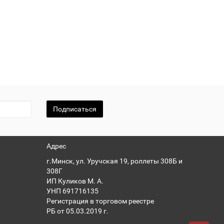
Ель Сибирская
6
Ель Скандинавская
6
Жасмин
2
Зеленый
6
Ирис
1
Камень Жженый
3
Камень Золотистый
3
Камень Изумрудный
3
Подписаться
Капучино
1
Карамель
1
Каштан
3
Адрес
Каштан RAL8017
1
г.Минск, ул. Уручская 19, роллеты 308Б и
Кварцит Коричневый
1
308Г
Кварцит Светло-Бежевый
1
ИП Куликов М. А.
УНП 691716135
Кварцит Светло-Серый
1
Регистрация в торговом реестре
Кварцит Темно-Бежевый
1
РБ от 05.03.2019 г.
Кедр
2