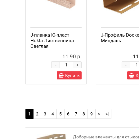
J-планка Ю-пласт
J-Профиль Docke
Hokla Лиственница
Миндаль
Светлая
11.90 р.
11
-
-
+
Купить
К
1
2
3
4
5
6
7
8
9
>
>|
Доборные элементы для стыков