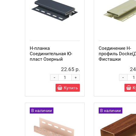
Н-планка
Соединение H-
Соединительная Ю-
профиль Docke(Д
пласт Озерный
Фисташки
22.65 р.
24
-
-
+
Купить
К
В наличии
В наличии