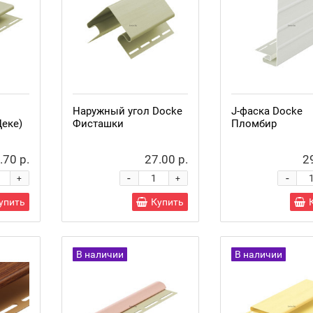
Наружный угол Docke
J-фаска Docke
еке)
Фисташки
Пломбир
.70 р.
27.00 р.
2
-
-
+
+
упить
Купить
В наличии
В наличии