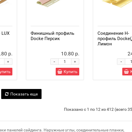
 LUX
Финишный профиль
Соединение H-
Docke Персик
профиль Docke(
Лимон
.80 р.
10.80 р.
2
-
-
+
+
упить
Купить
Показать еще
Показано с 1 по 12 из 412 (всего 3
ки панелей сайдинга. Наружные углы, соединительные планки,