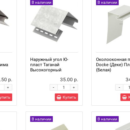
В наличии
В наличии
Наружный угол Ю-
Околооконная 
тима
пласт Таганай
Docke (Деке) П
Высокогорный
(Белая)
.50 р.
35.00 р.
3
-
-
+
+
упить
Купить
В наличии
В наличии