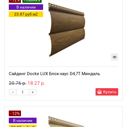
- 12%
Новинка
В наличии
23.87 руб м2
Сайдинг Docke LUX Блок-хаус D4,7T Миндаль
20.76 р.
18.27 р.
-
Купить
+
- 12%
В наличии