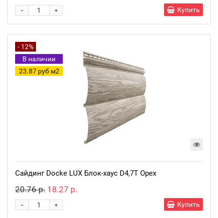
-
Купить
+
- 12%
В наличии
23.87 руб м2
Сайдинг Docke LUX Блок-хаус D4,7T Орех
20.76 р.
18.27 р.
-
Купить
+